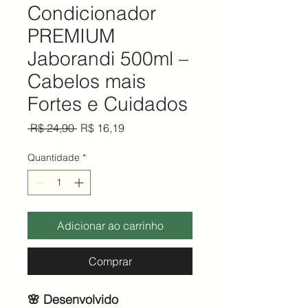
Condicionador
PREMIUM
Jaborandi 500ml –
Cabelos mais
Fortes e Cuidados
Preço normal
Preço promocional
 R$ 24,90 
R$ 16,19
Quantidade
*
Adicionar ao carrinho
Comprar
🌸 Desenvolvido