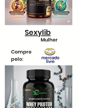
Sexylib
Mulher
Compre
pelo: