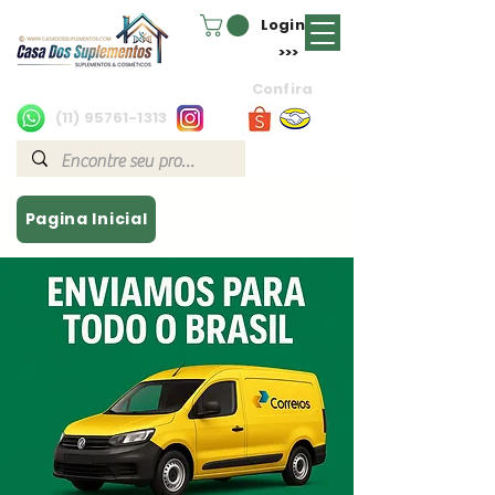
Login
>>>
Confira
(11) 95761-1313
Pagina Inicial