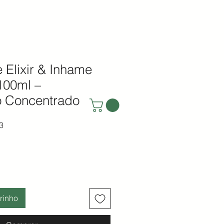
 Elixir & Inhame
100ml –
 Concentrado
ormal
Preço promocional
3
rinho