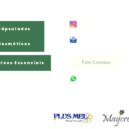
Produtos Por
Contato:
Categoria
suplementos_cosme
Cápsulados
s
E - mail:
Cosméticos
Naturale284@gmail.com
Fale Conosco
Óleos Essenciais
(11) 95754-8956
Parceiros: