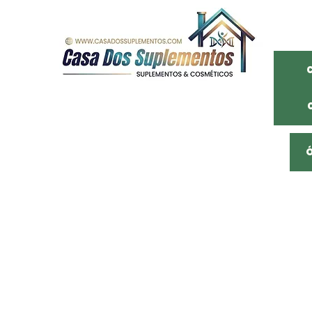
Somos uma distribuidora de São Paulo
Com mais de 20 anos de mercado
Empresa familiar, atuamos na distribuição
De cosméticos, suplementos alimentares e
Produtos naturais com os melhores preço,
Preços de fábrica, comprando conosco você
Garante uma entrega rápida e
Qualidade no serviço e produto.