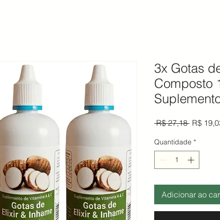
3x Gotas de
Composto 
Suplemento
Preço n
 R$ 27,18 
R$ 19,0
Quantidade
*
Adicionar ao car