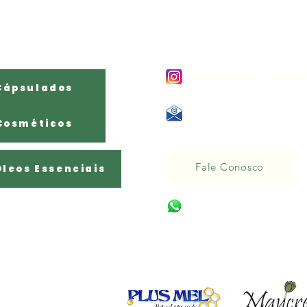
Produtos Por
Contato:
Categoria
suplementos_cosme
Cápsulados
s
E - mail:
Cosméticos
Naturale284@gmail.com
Fale Conosco
Óleos Essenciais
(11) 95754-8956
Parceiros: