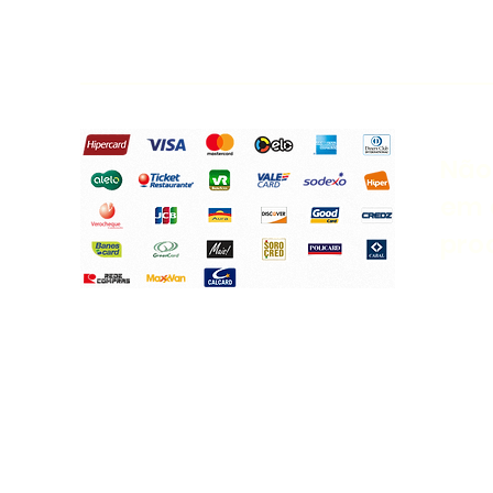
Pague Com:
Não
em 
pro