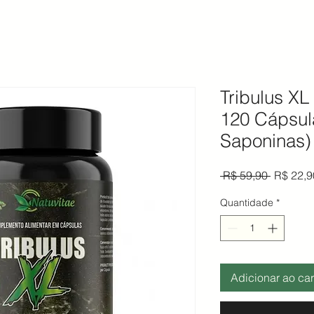
Tribulus XL
120 Cápsul
Saponinas)
Preço n
 R$ 59,90 
R$ 22,9
Quantidade
*
Adicionar ao car