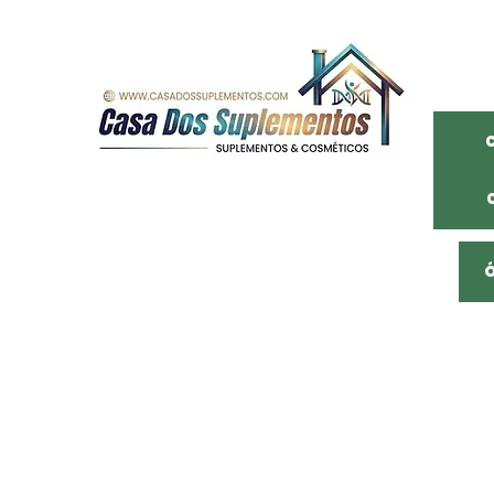
Somos uma distribuidora de São Paulo
Com mais de 20 anos de mercado
Empresa familiar, atuamos na distribuição
De cosméticos, suplementos alimentares e
Produtos naturais com os melhores preço,
Preços de fábrica, comprando conosco você
Garante uma entrega rápida e
Qualidade no serviço e produto.