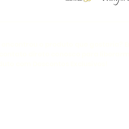
 encontrou o produto que gostaria? E
contato direto conosco para liberar
duto com Descontos Exclusivos!
©2024 Por Casa Dos Suplementos.
Casa Dos Suplementos - © Todos os direitos reservados. 2024