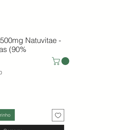
 500mg Natuvitae -
as (90%
ormal
Preço promocional
0
rinho