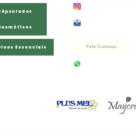
suplementos_cosme
Cápsulados
s
E - mail:
Cosméticos
Naturale284@gmail.com
Fale Conosco
Óleos Essenciais
(11) 95754-8956
Parceiros: