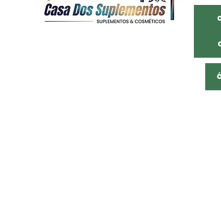
Somos uma distribuidora de São Paulo
Com mais de 20 anos de mercado
Empresa familiar, atuamos na distribuição
De cosméticos, suplementos alimentares e
Produtos naturais com os melhores preço,
Preços de fábrica, comprando conosco você
Garante uma entrega rápida e
Qualidade no serviço e produto.