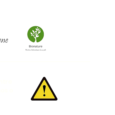
ntre
mos o