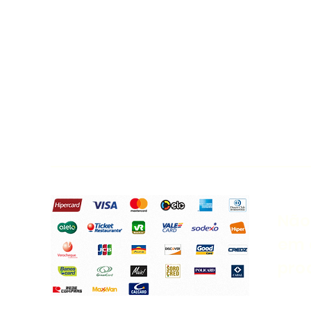
Empresa familiar, atuamos na distribuição
De cosméticos, suplementos alimentares e
Produtos naturais com os melhores preço,
Preços de fábrica, comprando conosco você
Garante uma entrega rápida e
Qualidade no serviço e produto.
Pague Com:
Não
em 
pro