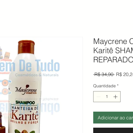
Maycrene C
Karitê SH
REPARADOR 
Preço n
 R$ 34,90 
R$ 20,2
Quantidade
*
Adicionar ao car