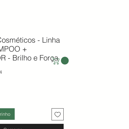
osméticos - Linha
AMPOO +
- Brilho e Força
ormal
Preço promocional
4
rinho