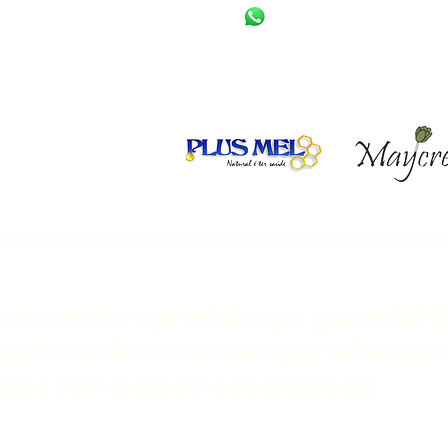
(11) 95754-8956
Parceiros:
 encontrou o produto que gostaria? E
contato direto conosco para liberar
duto com Descontos Exclusivos!