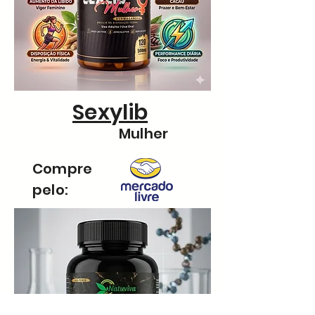
Sexylib
Mulher
Compre
pelo: