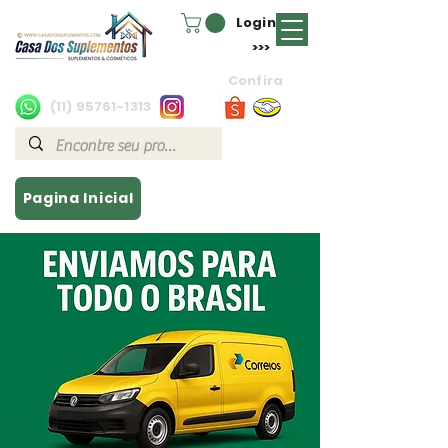
Login
>>>
Confira
(11) 95761-1313
Pagina Inicial