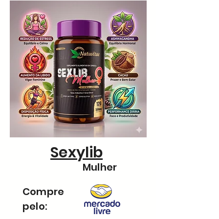
Sexylib
Mulher
Compre
pelo: