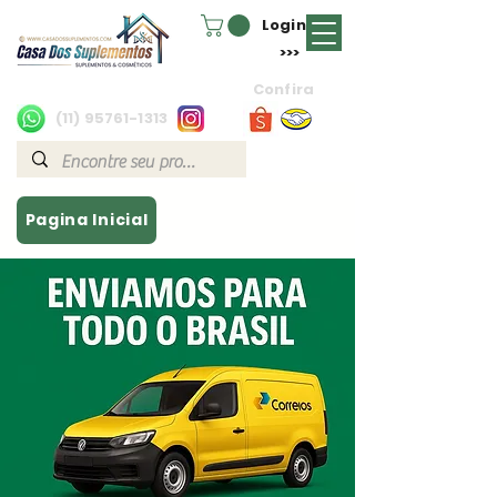
Login
>>>
Confira
(11) 95761-1313
Pagina Inicial