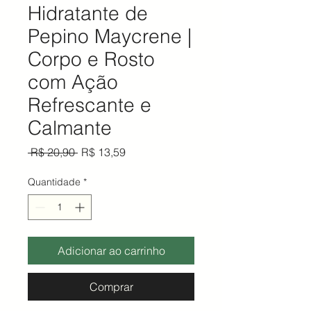
Hidratante de
Pepino Maycrene |
Corpo e Rosto
com Ação
Refrescante e
Calmante
Preço normal
Preço promocional
 R$ 20,90 
R$ 13,59
Quantidade
*
Adicionar ao carrinho
Comprar