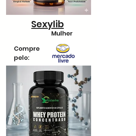
Sexylib
Mulher
Compre
pelo: