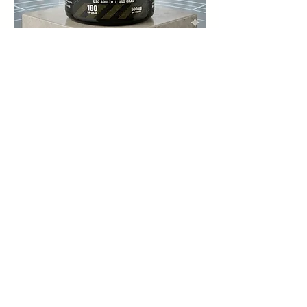
Whey Protein
(Concentrado)
Compre na:
Produtos Por
Categoria
Cápsulados
Óleos Essenciais
Somos uma distribuidora
de São Paulo
Com mais de 20 anos de
mercado
Empresa familiar,
atuamos na distribuição
De cosméticos,
suplementos alimentares
e