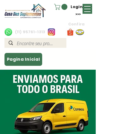
Login
>>>
Confira
(11) 95761-1313
Pagina Inicial