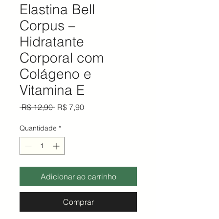
Elastina Bell
Corpus –
Hidratante
Corporal com
Colágeno e
Vitamina E
Preço normal
Preço promocional
 R$ 12,90 
R$ 7,90
Quantidade
*
Adicionar ao carrinho
Comprar