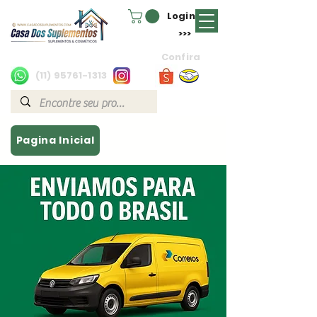
Login
>>>
Confira
(11) 95761-1313
Pagina Inicial