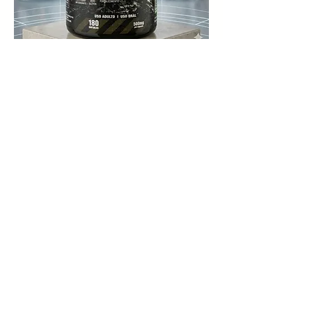
Whey Protein
(Concentrado)
Compre na:
Produtos Por
Categoria
Cápsulados
Óleos Essenciais
Somos uma distribuidora
de São Paulo
Com mais de 20 anos de
mercado
Empresa familiar,
atuamos na distribuição
De cosméticos,
suplementos alimentares