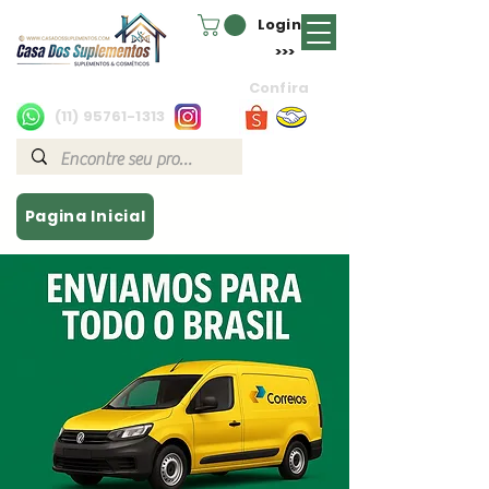
Login
>>>
Confira
(11) 95761-1313
Pagina Inicial