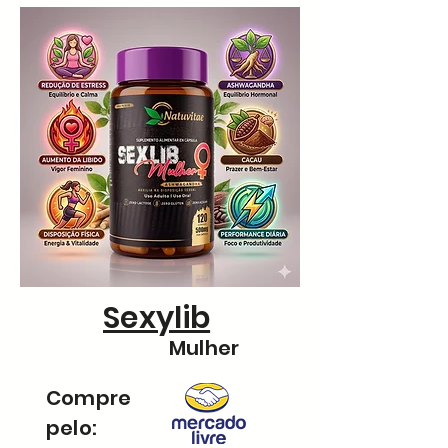
Sexylib
Mulher
Compre
pelo: