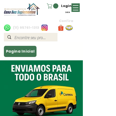
Login
>>>
Confira
(11) 95761-1313
Pagina Inicial