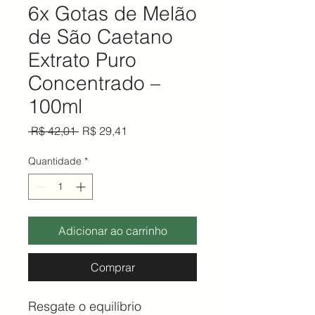
6x Gotas de Melão
de São Caetano
Extrato Puro
Concentrado –
100ml
Preço normal
Preço promocional
 R$ 42,01 
R$ 29,41
Quantidade
*
Adicionar ao carrinho
Comprar
Resgate o equilíbrio