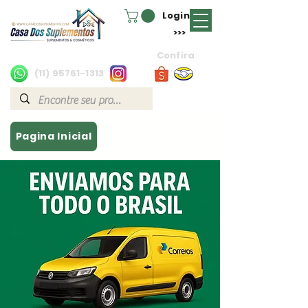
Login
>>>
Confira
(11) 95761-1313
Pagina Inicial