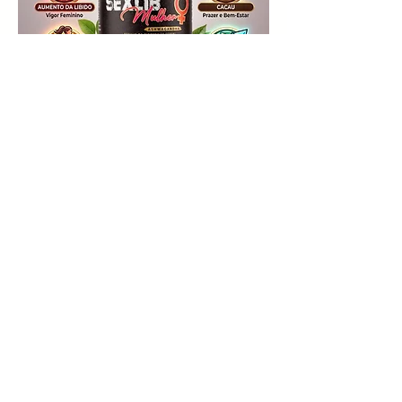
Sexylib
Mulher
Compre
pelo: