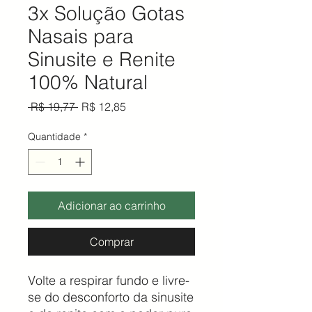
3x Solução Gotas
Nasais para
Sinusite e Renite
100% Natural
Preço normal
Preço promocional
 R$ 19,77 
R$ 12,85
Quantidade
*
Adicionar ao carrinho
Comprar
Volte a respirar fundo e livre-
se do desconforto da sinusite