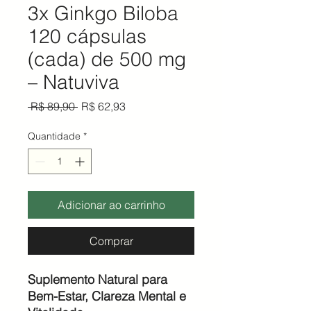
3x Ginkgo Biloba
120 cápsulas
(cada) de 500 mg
– Natuviva
Preço normal
Preço promocional
 R$ 89,90 
R$ 62,93
Quantidade
*
Adicionar ao carrinho
Comprar
Suplemento Natural para
Bem-Estar, Clareza Mental e