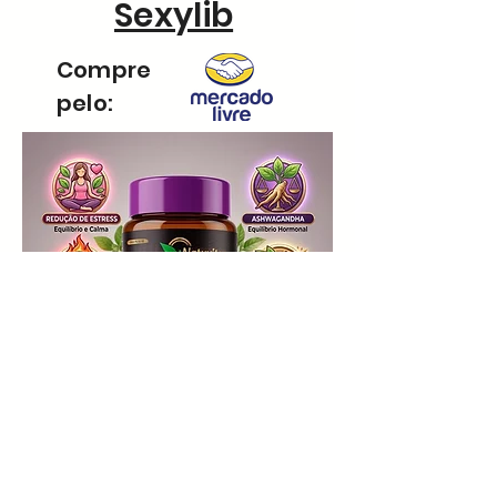
Sexylib
Compre
pelo:
Sexylib