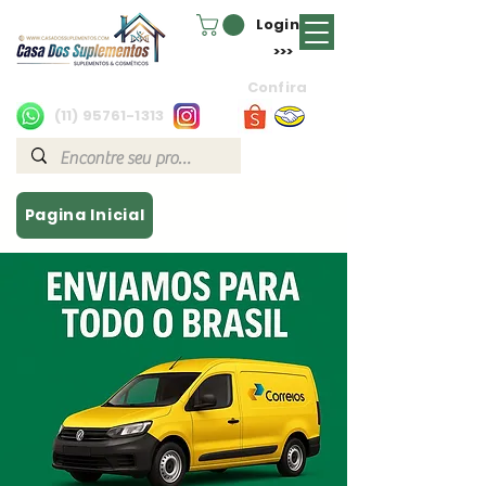
Login
>>>
Confira
(11) 95761-1313
Pagina Inicial