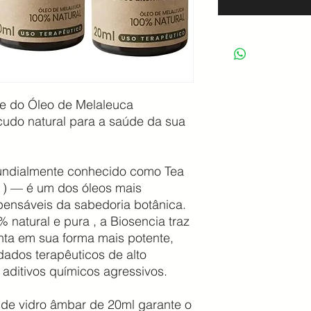
te do Óleo de Melaleuca
cudo natural para a saúde da sua
✨
ndialmente conhecido como Tea
ia ) — é um dos óleos mais
pensáveis ​​da sabedoria botânica.
atural e pura , a Biosencia traz
nta em sua forma mais potente,
ados terapêuticos de alto
ditivos químicos agressivos.
de vidro âmbar de 20ml garante o