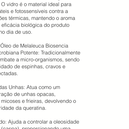
O vidro é o material ideal para
eis e fotossensíveis contra a
ções térmicas, mantendo o aroma
 eficácia biológica do produto
imo dia de uso.
o Óleo de Melaleuca Biosencia
crobiana Potente: Tradicionalmente
 combate a micro-organismos, sendo
idado de espinhas, cravos e
ectadas.
 das Unhas: Atua como um
ração de unhas opacas,
micoses e frieiras, devolvendo o
ridade da queratina.
do: Ajuda a controlar a oleosidade
 (caspa), proporcionando uma