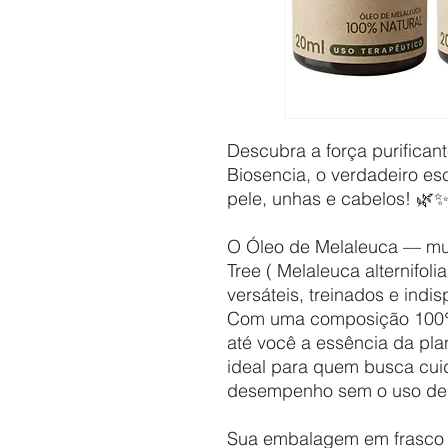
Descubra a força purifican
Biosencia, o verdadeiro es
pele, unhas e cabelos! 🌿
O Óleo de Melaleuca — mu
Tree ( Melaleuca alternifol
versáteis, treinados e indis
Com uma composição 100% n
até você a essência da pla
ideal para quem busca cuid
desempenho sem o uso de a
Sua embalagem em frasco 