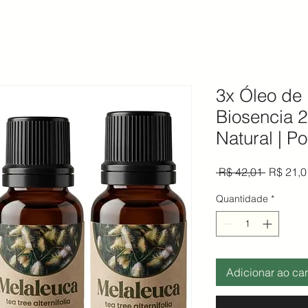
3x Óleo de
Biosencia 
Natural | P
Preço n
 R$ 42,01 
R$ 21,0
Quantidade
*
Adicionar ao car