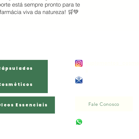
porte está sempre pronto para te
 farmácia viva da natureza! 🛒💚
Produtos Por
Contato:
Categoria
suplementos_cosme
Cápsulados
s
E - mail:
Cosméticos
Naturale284@gmail.com
Fale Conosco
Óleos Essenciais
(11) 95754-8956