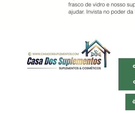
frasco de vidro e nosso su
ajudar. Invista no poder da
Somos uma distribuidora de São Paulo
Com mais de 20 anos de mercado
Empresa familiar, atuamos na distribuição
De cosméticos, suplementos alimentares e
Produtos naturais com os melhores preço,