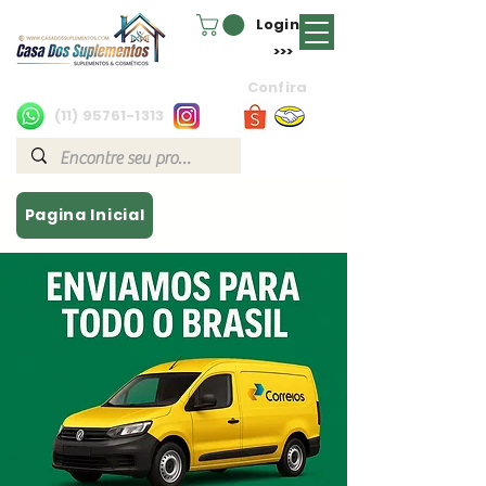
Login
>>>
Confira
(11) 95761-1313
Pagina Inicial