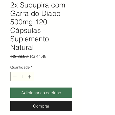
2x Sucupira com
Garra do Diabo
500mg 120
Cápsulas -
Suplemento
Natural
Preço normal
Preço promocional
 R$ 88,96 
R$ 44,48
Quantidade
*
Adicionar ao carrinho
Comprar