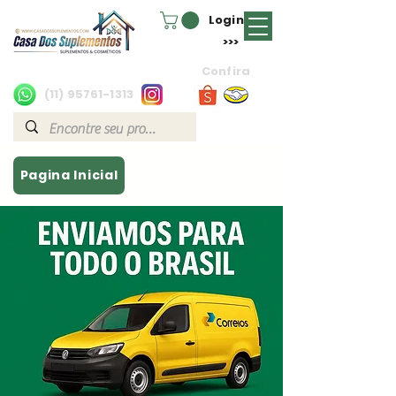
Login
>>>
Confira
(11) 95761-1313
Pagina Inicial