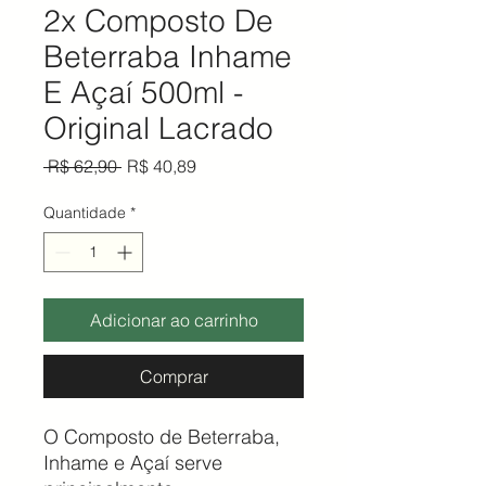
2x Composto De
Beterraba Inhame
E Açaí 500ml -
Original Lacrado
Preço normal
Preço promocional
 R$ 62,90 
R$ 40,89
Quantidade
*
Adicionar ao carrinho
Comprar
O Composto de Beterraba,
Inhame e Açaí serve