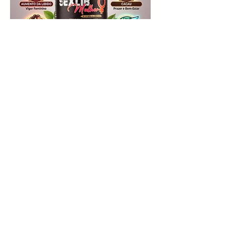
Sexylib
Mulher
Compre
pelo: