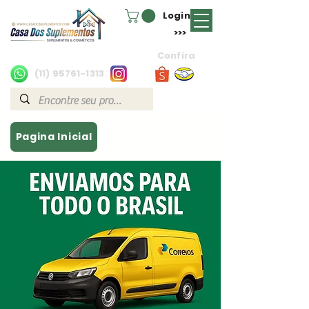
Login
>>>
Confira
(11) 95761-1313
Pagina Inicial