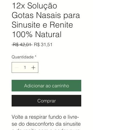
12x Solução
Gotas Nasais para
Sinusite e Renite
100% Natural
Preço normal
Preço promocional
 R$ 42,01 
R$ 31,51
Quantidade
*
Adicionar ao carrinho
Comprar
Volte a respirar fundo e livre-
se do desconforto da sinusite