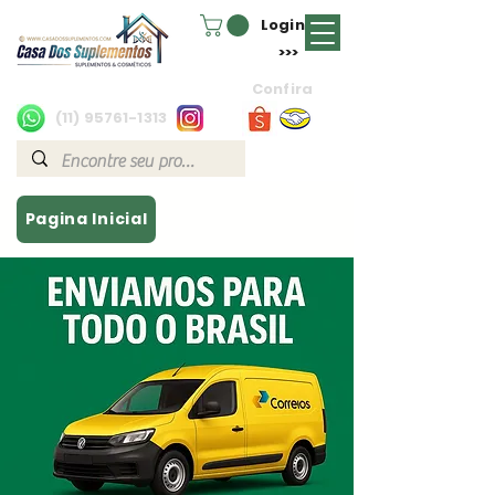
Login
>>>
Confira
(11) 95761-1313
Pagina Inicial