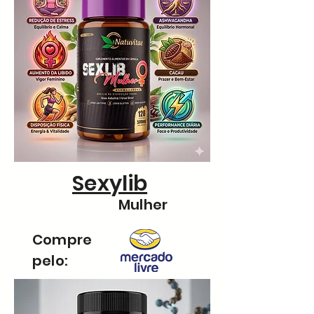
Sexylib
Mulher
Compre
pelo: