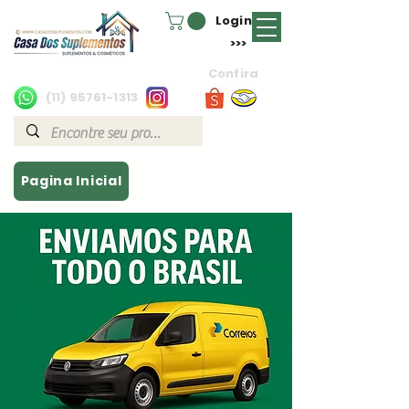
Login
>>>
Confira
(11) 95761-1313
Pagina Inicial